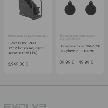
Коммерческие кардиотренажеры
Тренировочное оборудование
для соревнований
Evolve Prime Series
Подвесная сфера Evolve Pull
StepMill со светодиодной
Up Sphere 70 — 100 мм
консолью (056-LED)
Диапаз
39.99
€
–
49.99
€
6,949.00
€
цен:
39.99 €
–
49.99 €