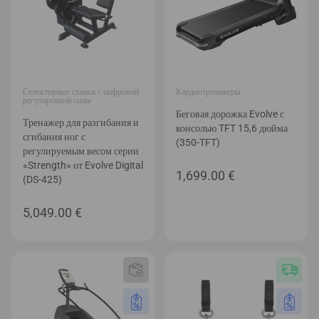
Селекторные станки с цифровой
Кардиотренажеры
регулировкой силы
Беговая дорожка Evolve с
Тренажер для разгибания и
консолью TFT 15,6 дюйма
сгибания ног с
(350-TFT)
регулируемым весом серии
«Strength» от Evolve Digital
1,699.00
€
(DS-425)
5,049.00
€