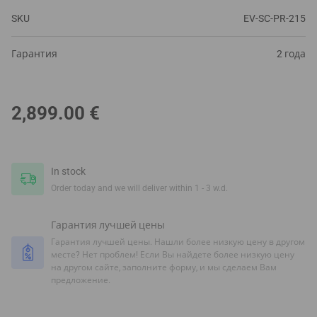
SKU
EV-SC-PR-215
Гарантия
2 года
2,899.00
€
In stock
Order today and we will deliver within 1 - 3 w.d.
Гарантия лучшей цены
Гарантия лучшей цены. Нашли более низкую цену в другом
месте? Нет проблем! Если Вы найдете более низкую цену
на другом сайте, заполните форму, и мы сделаем Вам
предложение.