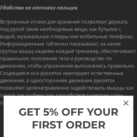
Удобство на кончиках пальцев
Встроенные отсеки для хранения позволяют держать
под рукой такие необходимые вещи, как бутылки с
водой, музыкальные плееры или мобильные телефоны.
Информационные таблички показывают, на какие
группы мышц нацелен каждый тренажер, обеспечивают
правильное положение тела и руководство по
движению, чтобы упражнения выполнялись правильно.
Сходящиеся оси рукояток имитируют естественные
движения, а одностороннее движение рукояток
позволяет целенаправленно задействовать мышцы как
одной, так и обеих рук, способствуя развитию силы,
симметрии и баланса.
GET 5% OFF YOUR
FIRST ORDER