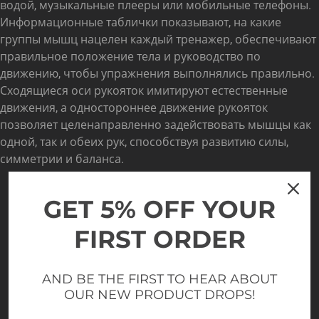
водой, музыкальные плееры или мобильные телефоны.
Информационные таблички показывают, на какие
группы мышц нацелен каждый тренажер, обеспечивают
правильное положение тела и руководство по
движению, чтобы упражнения выполнялись правильно.
Сходящиеся оси рукояток имитируют естественные
движения, а одностороннее движение рукояток
позволяет целенаправленно задействовать мышцы как
одной, так и обеих рук, способствуя развитию силы,
симметрии и баланса.
GET 5% OFF YOUR
FIRST ORDER
AND BE THE FIRST TO HEAR ABOUT
OUR NEW PRODUCT DROPS!