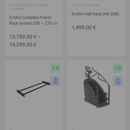
Полная настройка буровой
Силовые стеллажи
установки
Evolve Half Rack (HR-208)
Evolve Complete Power
Rack system 230 — 270 см
1,499.00
€
13,799.00
€
–
Диапазон
14,299.00
€
цен:
13,799.00 €
–
14,299.00 €