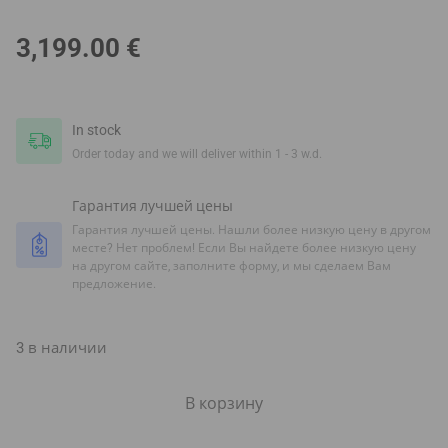
3,199.00
€
In stock
Order today and we will deliver within 1 - 3 w.d.
Гарантия лучшей цены
Гарантия лучшей цены. Нашли более низкую цену в другом
месте? Нет проблем! Если Вы найдете более низкую цену
на другом сайте, заполните форму, и мы сделаем Вам
предложение.
3 в наличии
В корзину