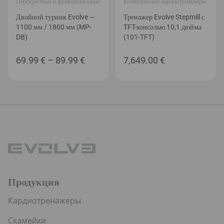
Перекрестные и функциональные
Коммерческие кардиотренажеры
Двойной турник Evolve —
Тренажер Evolve Stepmill с
1100 мм / 1800 мм (MP-
TFT-консолью 10,1 дюйма
DB)
(101-TFT)
Диапазон
69.99
€
–
89.99
€
7,649.00
€
цен:
69.99 €
–
89.99 €
Продукция
Кардиотренажеры
Скамейки