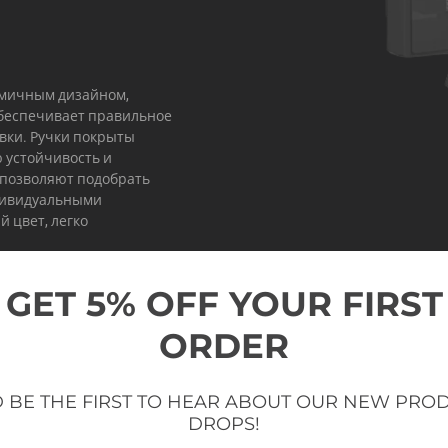
омичным дизайном,
обеспечивает правильное
вки. Ручки покрыты
 устойчивость и
 позволяют подобрать
ндивидуальными
 цвет, легко
GET 5% OFF YOUR FIRST
ORDER
 BE THE FIRST TO HEAR ABOUT OUR NEW PRO
DROPS!