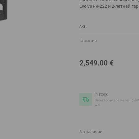
Evolve PR-222 и 2-летней га
SKU
Гарантия
2,549.00
€
In stock
Order today and we will delive
w.d.
3 в наличии