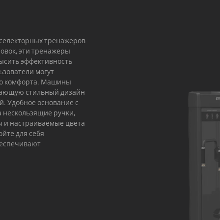
 селекторных тренажеров
ровок, эти тренажеры
высить эффективность
ьзователи могут
го комфорта. Машины
вающую стильный дизайн
. Удобное основание с
а нескользящие ручки,
ы и настраиваемые цвета
ойте для себя
беспечивают