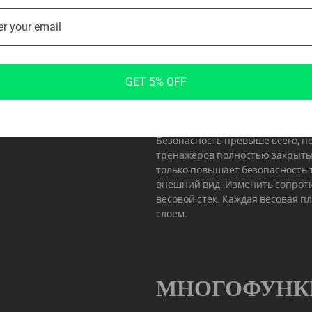
БЕЗОПАСНОС
GET 5% OFF
Легкая регулировка
Безопасность превыше всего, п
тренажеров полностью закрыты
только повышает безопасность 
внешний вид. Изменить сопроти
весовой стек. Каждая весовая
слоем.
МНОГОФУНК