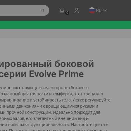
RU
0
ированный боковой
ерии Evolve Prime
енировок с помощью селекторного бокового
Созданный для точности и комфорта, этот тренажер
ыравнивание и устойчивость тела. Легко регулируйте
твенными движениями с вращающимися руками и
ми прочной конструкции. Идеально подходит для
рных залов, его элегантный внешний вид и
ния повышают функциональность. Настройте цвета в
дом. Повысьте уровень своих тренировок с помощью