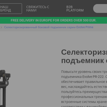
НАШ
СВЯЖИТЕСЬ С
B2B
БРЕНД
НАМИ
PLATFORM
FREE DELIVERY IN EUROPE FOR ORDERS OVER 500 EUR.
Селекторизированный боковой подъемник серии Evolve Prime
Селекториз
подъемник с
Повысьте уровень своих тр
подъемника Evolve PR-222. 
обеспечивает правильное в
вес, наслаждайтесь естес
пользуйтесь преимущества
профессиональных тренаже
встроенные системы хране
соответствии с вашим брен