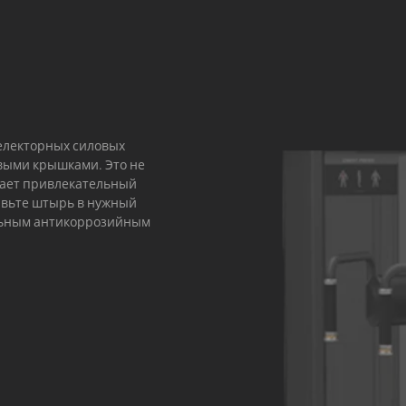
селекторных силовых
выми крышками. Это не
вает привлекательный
авьте штырь в нужный
ельным антикоррозийным