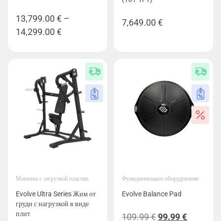
13,799.00
€
–
7,649.00
€
Диапазон
14,299.00
€
цен:
13,799.00 €
–
14,299.00 €
Машины с загрузкой пластин
Функциональное оборудование
Evolve Ultra Series Жим от
Evolve Balance Pad
груди с нагрузкой в виде
плит
Первоначальн
Текуща
109.99
€
99.99
€