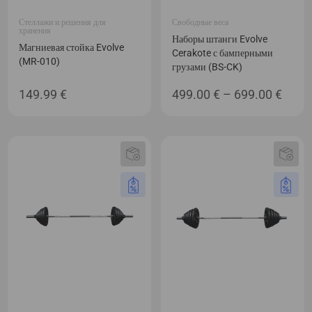
Стеллажи и решения для
Свободные веса
хранения
Наборы штанги Evolve
Магниевая стойка Evolve
Cerakote с бамперными
(MR-010)
грузами (BS-CK)
Диап
149.99
€
499.00
€
–
699.00
€
цен:
499.0
–
699.0