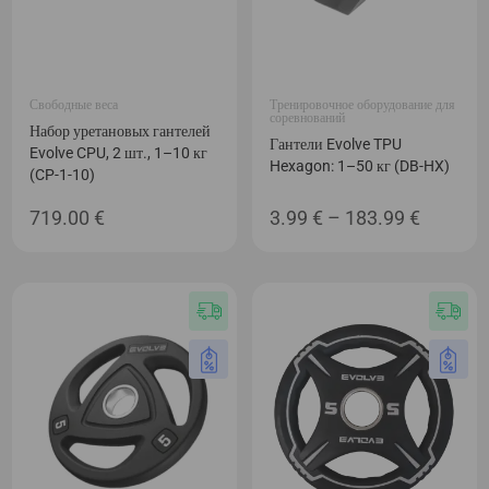
Свободные веса
Тренировочное оборудование для
соревнований
Набор уретановых гантелей
Гантели Evolve TPU
Evolve CPU, 2 шт., 1–10 кг
Hexagon: 1–50 кг (DB-HX)
(CP-1-10)
Диапаз
719.00
€
3.99
€
–
183.99
€
цен:
3.99 €
–
183.99 