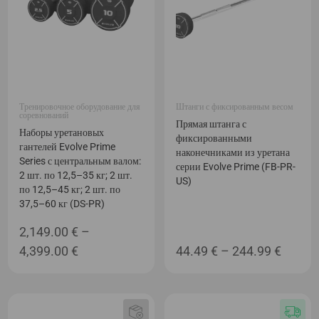
Тренировочное оборудование для
Штанги с фиксированным весом
соревнований
Прямая штанга с
Наборы уретановых
фиксированными
гантелей Evolve Prime
наконечниками из уретана
Series с центральным валом:
серии Evolve Prime (FB-PR-
2 шт. по 12,5–35 кг; 2 шт.
US)
по 12,5–45 кг; 2 шт. по
37,5–60 кг (DS-PR)
2,149.00
€
–
Диапазон
Диапа
4,399.00
€
44.49
€
–
244.99
€
цен:
цен:
2,149.00 €
44.49 
–
–