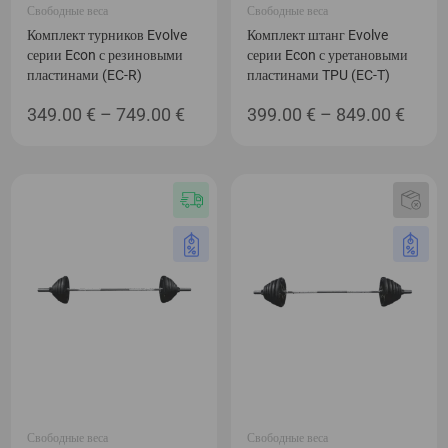
Свободные веса
Свободные веса
Комплект турников Evolve
Комплект штанг Evolve
серии Econ с резиновыми
серии Econ с уретановыми
пластинами (EC-R)
пластинами TPU (EC-T)
Диапазон
Диап
349.00
€
–
749.00
€
399.00
€
–
849.00
€
цен:
цен:
349.00 €
399.0
–
–
749.00 €
849.0
Свободные веса
Свободные веса