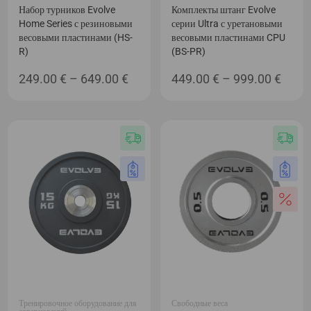
Набор турников Evolve
Комплекты штанг Evolve
Home Series с резиновыми
серии Ultra с уретановыми
весовыми пластинами (HS-
весовыми пластинами CPU
R)
(BS-PR)
Диапазон
Диап
249.00
€
–
649.00
€
449.00
€
–
999.00
€
цен:
цен:
249.00 €
449.0
–
–
649.00 €
999.0
Тренировочное оборудование для
Свободные веса