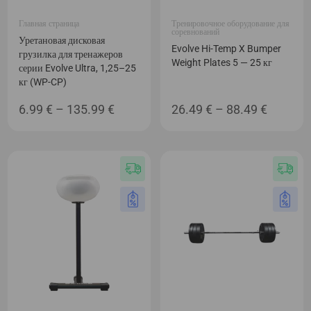
Главная страница
Тренировочное оборудование для
соревнований
Уретановая дисковая
Evolve Hi-Temp X Bumper
грузилка для тренажеров
Weight Plates 5 — 25 кг
серии Evolve Ultra, 1,25–25
кг (WP-CP)
Диапазон
Диапаз
6.99
€
–
135.99
€
26.49
€
–
88.49
€
цен:
цен:
6.99 €
26.49 €
–
–
135.99 €
88.49 €