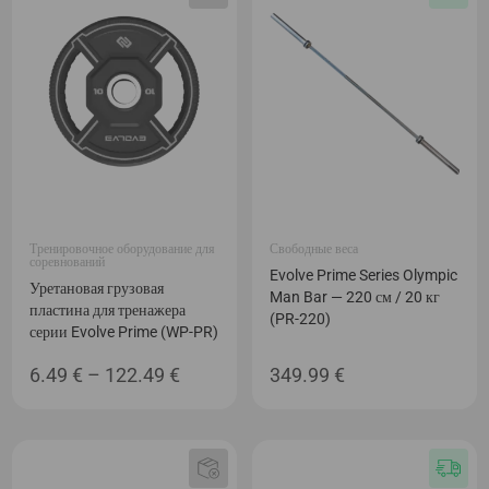
4,399.00 €
244.99
Тренировочное оборудование для
Свободные веса
соревнований
Evolve Prime Series Olympic
Уретановая грузовая
Man Bar — 220 см / 20 кг
пластина для тренажера
(PR-220)
серии Evolve Prime (WP-PR)
Диапазон
6.49
€
–
122.49
€
349.99
€
цен:
6.49 €
–