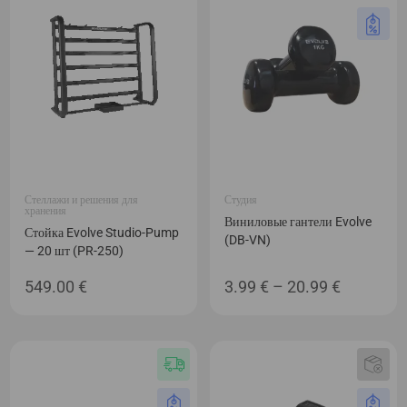
235.49 €
Стеллажи и решения для
Студия
хранения
Виниловые гантели Evolve
Стойка Evolve Studio-Pump
(DB-VN)
— 20 шт (PR-250)
Диапаз
549.00
€
3.99
€
–
20.99
€
цен:
3.99 €
–
20.99 €