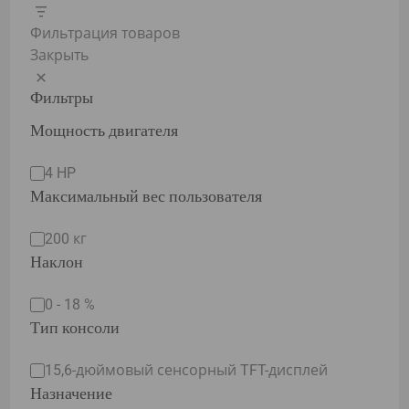
Фильтрация товаров
Закрыть
Фильтры
Мощность двигателя
Motor
4 HP
power
Максимальный вес пользователя
Max
200 кг
user
Наклон
weight
Incline
0 - 18 %
Тип консоли
Console
15,6-дюймовый сенсорный TFT-дисплей
type
Назначение