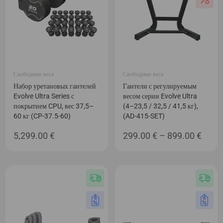
Свободные веса
Свободные веса
Набор уретановых гантелей
Гантели с регулируемым
Evolve Ultra Series с
весом серии Evolve Ultra
покрытием CPU, вес 37,5–
(4–23,5 / 32,5 / 41,5 кг),
60 кг (CP-37.5-60)
(AD-415-SET)
Диап
5,299.00
€
299.00
€
–
899.00
€
цен:
299.0
–
899.0