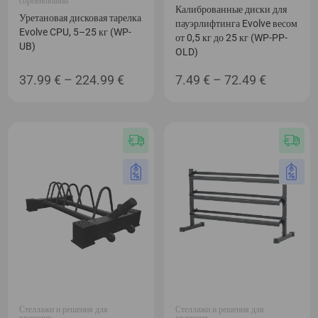
соревнований
Калиброванные диски для
Уретановая дисковая тарелка
пауэрлифтинга Evolve весом
Evolve CPU, 5–25 кг (WP-
от 0,5 кг до 25 кг (WP-PP-
UB)
OLD)
Диапазон
Диапаз
37.99
€
–
224.99
€
7.49
€
–
72.49
€
цен:
цен:
37.99 €
7.49 €
–
–
224.99 €
72.49 €
Стеллажи и решения для
Стеллажи и решения для
хранения
хранения