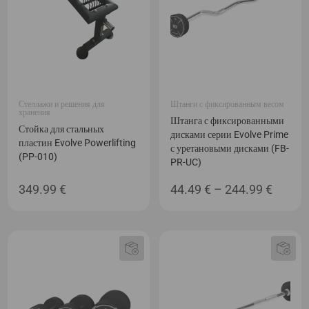
Стеллажи и решения для
Штанги с фиксированным весом
хранения
Штанга с фиксированными
Стойка для стальных
дисками серии Evolve Prime
пластин Evolve Powerlifting
с уретановыми дисками (FB-
(PP-010)
PR-UC)
Диапа
349.99
€
44.49
€
–
244.99
€
цен:
44.49 
–
244.99