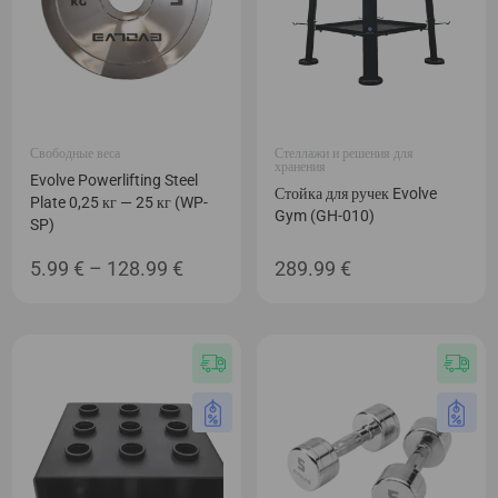
Свободные веса
Стеллажи и решения для
хранения
Evolve Powerlifting Steel
Стойка для ручек Evolve
Plate 0,25 кг — 25 кг (WP-
Gym (GH-010)
SP)
Диапазон
5.99
€
–
128.99
€
289.99
€
цен:
5.99 €
–
128.99 €