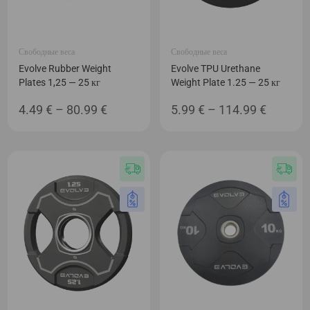
Свободные веса
Свободные веса
Evolve Rubber Weight
Evolve TPU Urethane
Plates 1,25 — 25 кг
Weight Plate 1.25 — 25 кг
Диапазон
Диапаз
4.49
€
–
80.99
€
5.99
€
–
114.99
€
цен:
цен:
4.49 €
5.99 €
–
–
80.99 €
114.99 