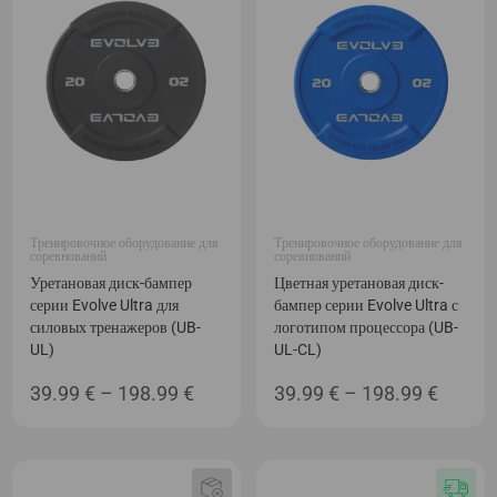
122.49 €
Тренировочное оборудование для
Тренировочное оборудование для
соревнований
соревнований
Уретановая диск-бампер
Цветная уретановая диск-
серии Evolve Ultra для
бампер серии Evolve Ultra с
силовых тренажеров (UB-
логотипом процессора (UB-
UL)
UL-CL)
Диапазон
Диапа
39.99
€
–
198.99
€
39.99
€
–
198.99
€
цен:
цен:
39.99 €
39.99 
–
–