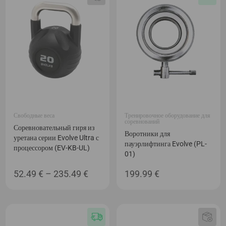
198.99 €
198.99
Свободные веса
Тренировочное оборудование для
соревнований
Соревновательный гиря из
Воротники для
уретана серии Evolve Ultra с
пауэрлифтинга Evolve (PL-
процессором (EV-KB-UL)
01)
Диапазон
52.49
€
–
235.49
€
199.99
€
цен:
52.49 €
–