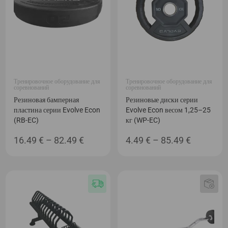
Тренировочное оборудование для
Тренировочное оборудование для
соревнований
соревнований
Резиновая бамперная
Резиновые диски серии
пластина серии Evolve Econ
Evolve Econ весом 1,25–25
(RB-EC)
кг (WP-EC)
Диапазон
Диапаз
16.49
€
–
82.49
€
4.49
€
–
85.49
€
цен:
цен:
16.49 €
4.49 €
–
–
82.49 €
85.49 €