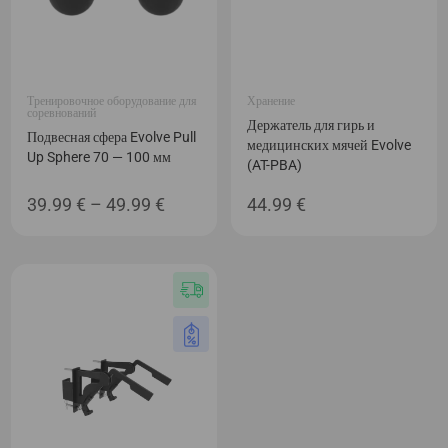
Тренировочное оборудование для
Хранение
соревнований
Держатель для гирь и
Подвесная сфера Evolve Pull
медицинских мячей Evolve
Up Sphere 70 — 100 мм
(AT-PBA)
Диапазон
39.99
€
–
49.99
€
44.99
€
цен:
39.99 €
–
49.99 €