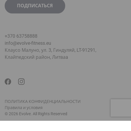
+370 63758888
info@evolve-fitness.eu
Клаусо Малуно, ул. 3, Гиндуляй, LT-91291,
Клайпедский район, Литва
a
ПОЛИТИКА КОНФИДЕНЦИАЛЬНОСТИ
Правила и условия
© 2026 Evolve. All Rights Reserved