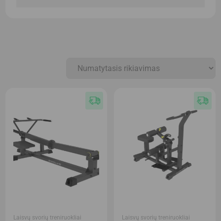
Laisvų svorių treniruokliai
Laisvų svorių treniruokliai