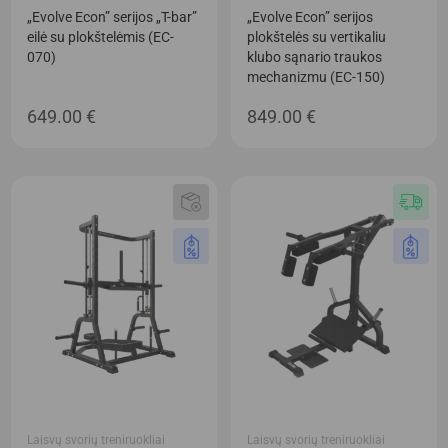
„Evolve Econ” serijos „T-bar”
„Evolve Econ” serijos
eilė su plokštelėmis (EC-
plokštelės su vertikaliu
070)
klubo sąnario traukos
mechanizmu (EC-150)
649.00
€
849.00
€
Laisvų svorių treniruokliai
Laisvų svorių treniruokliai