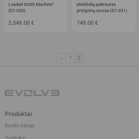
Loaded Smith Machine”
plokštelių pakrautas
(EC-030)
pritūpimų stovas (EC-031)
2,549.00
€
749.00
€
←
1
2
Produktai
Kardio įranga
Suoliukai