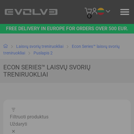
0
FREE DELIVERY IN EUROPE FOR ORDERS OVER 500 EUR.
PRODUKTAI
MŪSŲ PREKĖS ŽENKLAS
Laisvų svorių treniruokliai
Econ Series™ laisvų svorių
treniruokliai
Puslapis 2
SUSISIEKITE SU MUMIS
ECON SERIES™ LAISVŲ SVORIŲ
TRENIRUOKLIAI
B2B PLATFORMA
Filtruoti produktus
Uždaryti