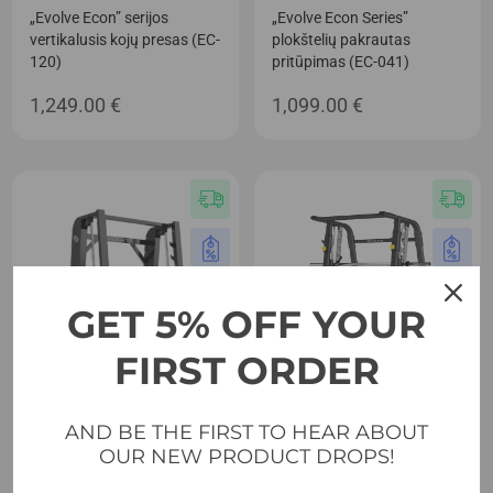
„Evolve Econ” serijos
„Evolve Econ Series”
vertikalusis kojų presas (EC-
plokštelių pakrautas
120)
pritūpimas (EC-041)
1,249.00
€
1,099.00
€
GET 5% OFF YOUR
FIRST ORDER
AND BE THE FIRST TO HEAR ABOUT
OUR NEW PRODUCT DROPS!
Pagrindinis puslapis
Pagrindinis puslapis
„Evolve Econ Series Smith
„Evolve Econ” serijos