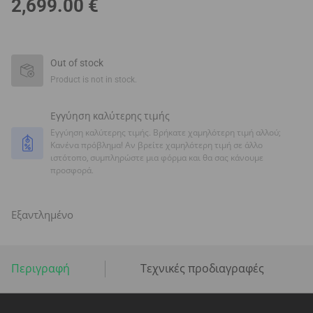
2,699.00
€
Out of stock
Product is not in stock.
Εγγύηση καλύτερης τιμής
Εγγύηση καλύτερης τιμής. Βρήκατε χαμηλότερη τιμή αλλού;
Κανένα πρόβλημα! Αν βρείτε χαμηλότερη τιμή σε άλλο
ιστότοπο, συμπληρώστε μια φόρμα και θα σας κάνουμε
προσφορά.
Εξαντλημένο
Περιγραφή
Τεχνικές προδιαγραφές