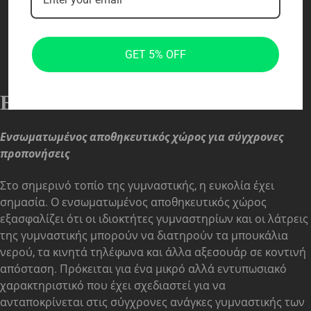
GET 5% OFF
ΈΞΥΠΝΗ ΕΥΚΟΛΊΑ
Ενσωματωμένος αποθηκευτικός χώρος για σύγχρονες
προπονήσεις
Στο σημερινό τοπίο της γυμναστικής, η ευκολία έχει
σημασία. Ο ενσωματωμένος αποθηκευτικός χώρος
εξασφαλίζει ότι οι ιδιοκτήτες γυμναστηρίων και οι λάτρεις
της γυμναστικής μπορούν να διατηρούν τα μπουκάλια
νερού, τα κινητά τηλέφωνα και άλλα αξεσουάρ σε κοντινή
απόσταση. Πρόκειται για ένα μικρό αλλά εντυπωσιακό
χαρακτηριστικό που έχει σχεδιαστεί για να
ανταποκρίνεται στις σύγχρονες ανάγκες γυμναστικής των