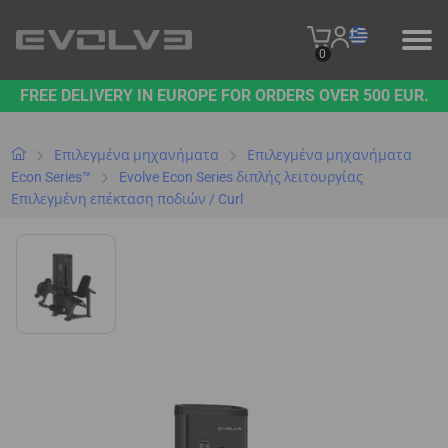
0
FREE DELIVERY IN EUROPE FOR ORDERS OVER 500 EUR.
ΠΡΟΪΌΝΤΑ
Η ΜΆΡΚΑ ΜΑΣ
Επιλεγμένα μηχανήματα
Επιλεγμένα μηχανήματα
Econ Series™
Evolve Econ Series διπλής λειτουργίας
Επιλεγμένη επέκταση ποδιών / Curl
ΕΠΙΚΟΙΝΩΝΉΣΤΕ ΜΑΖΊ ΜΑΣ
B2B PLATFORM