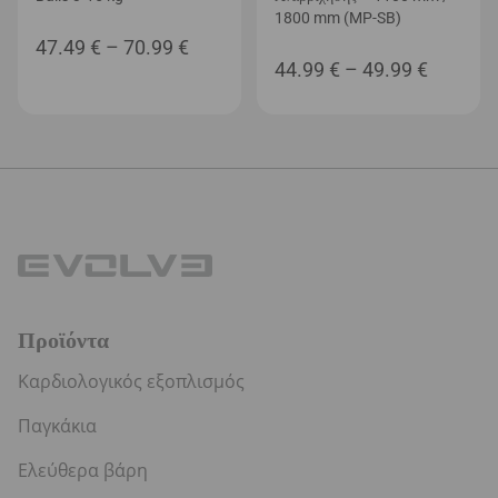
1800 mm (MP-SB)
Price
47.49
€
–
70.99
€
Price
44.99
€
–
49.99
€
range:
range:
47.49 €
44.99 €
through
through
70.99 €
49.99 €
Προϊόντα
Καρδιολογικός εξοπλισμός
Παγκάκια
Ελεύθερα βάρη