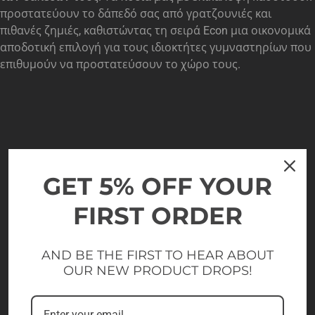
προστατεύουν το δάπεδό σας από γρατζουνιές και
πιθανές ζημιές, καθιστώντας τη σειρά Econ μια οικονομικά
αποδοτική επιλογή για τους ιδιοκτήτες γυμναστηρίων που
επιθυμούν να προστατεύσουν το χώρο τους.
GET 5% OFF YOUR
FIRST ORDER
AND BE THE FIRST TO HEAR ABOUT
OUR NEW PRODUCT DROPS!