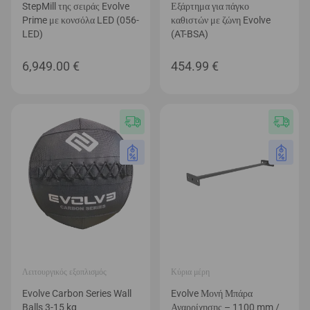
StepMill της σειράς Evolve
Εξάρτημα για πάγκο
Prime με κονσόλα LED (056-
καθιστών με ζώνη Evolve
LED)
(AT-BSA)
6,949.00
€
454.99
€
Λειτουργικός εξοπλισμός
Κύρια μέρη
Evolve Carbon Series Wall
Evolve Μονή Μπάρα
Balls 3-15 kg
Αναρρίχησης – 1100 mm /