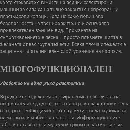
което стековете с тежести на всички селектирани
машини за сила са напълно закрити с непрозрачни
пластмасови капаци. Това не само повишава
безопасността на тренировките, но и осигурява
привлекателен външен вид. Промяната на
съпротивлението е лесна – просто плъзнете щифта в
желаната от вас група тежести. Всяка плоча с тежести е
защитена с допълнителен слой, устойчив на корозия.
МНОГОФУНКЦИОНАЛЕН
Удобство на една ръка разстояние
Вградените отделения за съхранение позволяват на
потребителите да държат на една ръка разстояние неща
от първа необходимост като бутилки с вода, музикални
плейъри или мобилни телефони. Информационните
табели показват кои мускулни групи са насочени към