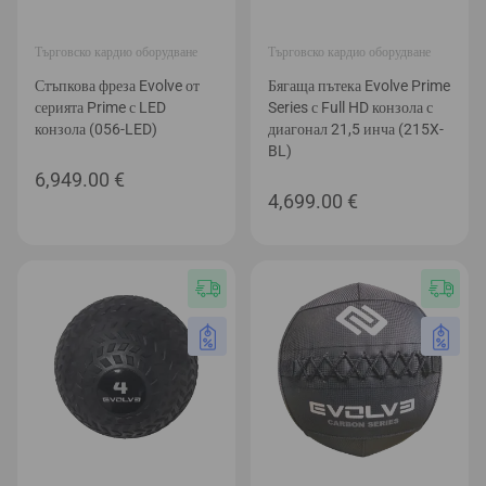
Търговско кардио оборудване
Търговско кардио оборудване
Стъпкова фреза Evolve от
Бягаща пътека Evolve Prime
серията Prime с LED
Series с Full HD конзола с
конзола (056-LED)
диагонал 21,5 инча (215X-
BL)
6,949.00
€
4,699.00
€