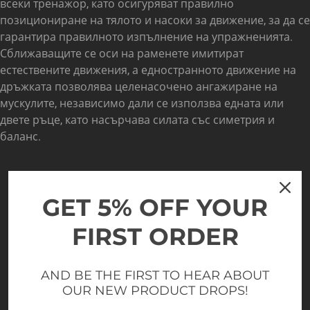
всеки тренажор, като осигуряват правилно
позициониране на тялото и насоки за движение, за да се
гарантира правилното изпълнение на упражненията.
Сближаващите се оси на раменете имитират
естествените движения, а едностранното движение на
дръжката позволява целенасочено ангажиране на
мускулите, независимо дали се използва едната или
двете ръце, като насърчава силата със симетрия и
баланс.
GET 5% OFF YOUR
FIRST ORDER
AND BE THE FIRST TO HEAR ABOUT
OUR NEW PRODUCT DROPS!