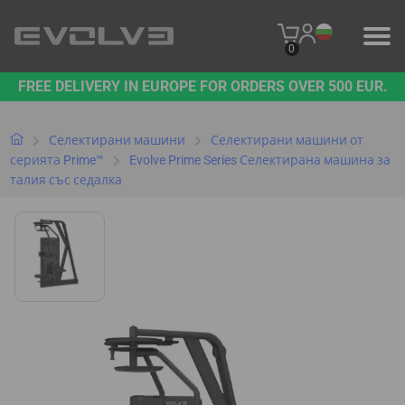
0
FREE DELIVERY IN EUROPE FOR ORDERS OVER 500 EUR.
ПРОДУКТИ
НАШАТА МАРКА
Селектирани машини
Селектирани машини от
серията Prime™
Evolve Prime Series Селектирана машина за
талия със седалка
СВЪРЖЕТЕ СЕ С НАС
B2B PLATFORM