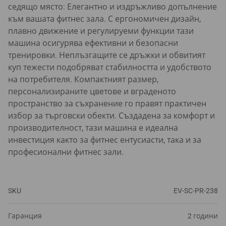
седящо място: Елегантно и издръжливо допълнение
към вашата фитнес зала. С ергономичен дизайн,
плавно движение и регулируеми функции тази
машина осигурява ефективни и безопасни
тренировки. Неплъзгащите се дръжки и обвитият
куп тежести подобряват стабилността и удобството
на потребителя. Компактният размер,
персонализираните цветове и вграденото
пространство за съхранение го правят практичен
избор за търговски обекти. Създадена за комфорт и
производителност, тази машина е идеална
инвестиция както за фитнес ентусиасти, така и за
професионални фитнес зали.
SKU
EV-SC-PR-238
Гаранция
2 години