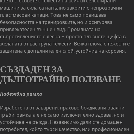
което стековете с тежести на всички селектирани
машини за сила са напълно закрити с непрозрачни
пластмасови капаци. Това не само повишава
безопасността на тренировките, но и осигурява
привлекателен външен вид. Промяната на
съпротивлението е лесна – просто плъзнете щифта в
желаната от вас група тежести. Всяка плоча с тежести е
защитена с допълнителен слой, устойчив на корозия.
СЪЗДАДЕН ЗА
ДЪЛГОТРАЙНО ПОЛЗВАНЕ
Надеждна рамка
Изработена от заварени, прахово боядисани овални
тръби, рамката е не само изключително здрава, но и
устойчива на ръжда. Независимо дали сте домашен
потребител, който търси качество, или професионален