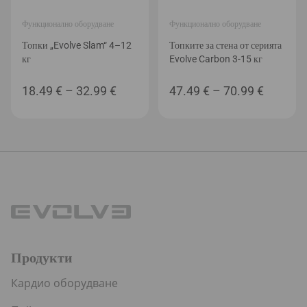
Функционално оборудване
Функционално оборудване
Топки „Evolve Slam“ 4–12
Топките за стена от серията
кг
Evolve Carbon 3-15 кг
Price
Price
18.49
€
–
32.99
€
47.49
€
–
70.99
€
range:
range:
18.49 €
47.49 €
through
through
32.99 €
70.99 €
Продукти
Кардио оборудване