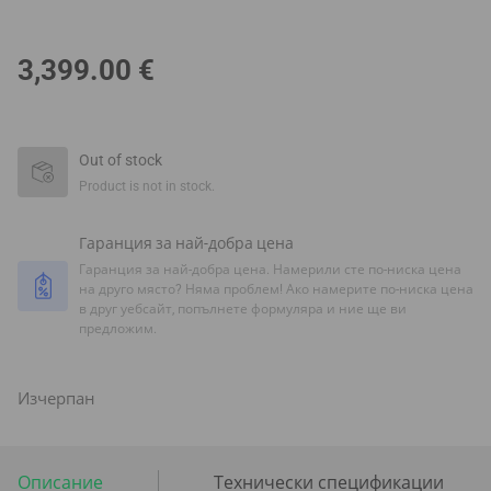
3,399.00
€
Out of stock
Product is not in stock.
Гаранция за най-добра цена
Гаранция за най-добра цена. Намерили сте по-ниска цена
на друго място? Няма проблем! Ако намерите по-ниска цена
в друг уебсайт, попълнете формуляра и ние ще ви
предложим.
Изчерпан
Описание
Технически спецификации