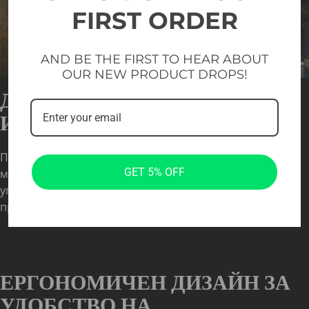
FIRST ORDER
AND BE THE FIRST TO HEAR ABOUT
OUR NEW PRODUCT DROPS!
ДЪЛГОТРАЙНОСТ ПРИ
ИНТЕНЗИВНА УПОТРЕБА
Проектирана за професионална фитнес зала, тази
GET 5% OFF
машина е създадена да издържа на интензивна
употреба, като гарантира дълготрайност и постоянна
производителност.
ЕРГОНОМИЧЕН ДИЗАЙН ЗА
УДОБСТВО НА