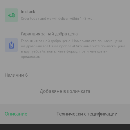
In stock
Order today and we will deliver within 1 - 3 w.d.
Гаранция за най-добра цена
Гаранция за най-добра цена. Намерили сте по-ниска цена
на друго място? Няма проблем! Ако намерите по-ниска цена
в друг уебсайт, попълнете формуляра и ние ще ви
предложим.
Налични 6
Добавяне в количката
Описание
Технически спецификации