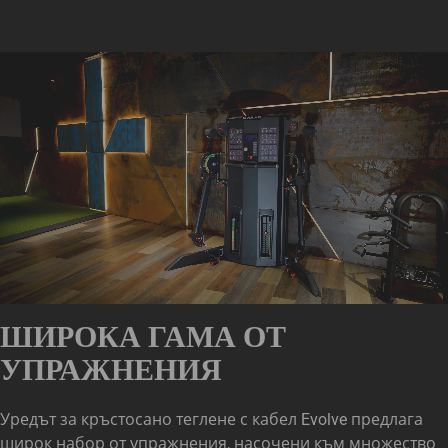
ШИРОКА ГАМА ОТ
УПРАЖНЕНИЯ
Уредът за кръстосано теглене с кабел Evolve предлага
широк набор от упражнения, насочени към множество