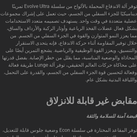
توفر آلة الاندفاع المحملة بالألواح من سلسلة Evolve Ultra تمرينًا
ديناميكيًا للجزء السفلي من الجسم، حيث تعمل على إشراك مجموعات
عضلية متعددة في وقت واحد. يستهدف تصميمه متعدد الاستخدامات
بشكل فعال عضلات الفخذ الرباعية وأوتار الركبة والأرداف والساق،
مما يعزز النمو المتوازن والقوة في الجزء السفلي من الجسم. من
خلال توفير المقاومة أثناء حركة الاندفاع، فإنه يتحدى الاستقرار
والتنسيق، ويعزز القوة الوظيفية والرياضية. يشجع التمرين أيضًا على
المحاذاة والوضعية المناسبة، مما يقلل من خطر الإصابة. بفضل قدرتها
على محاكاة حركات العالم الحقيقي، توفر آلة Lunge طريقة فعالة
وفعالة لتحسين قوة الجزء السفلي من الجسم، والقدرة على التحمل،
واللياقة البدنية بشكل عام.
مقابض غير قابلة للانزلاق
قبضة آمنة للسلامة والثقة
توفر المقاعد المختارة في سلسلة Econ وضعية جلوس قابلة للتعديل،