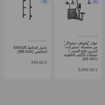
الصفحة الرئيسية
متقاطعة وعملية
جهاز “إيفولف ديجيتال”
من سلسلة “ستيركت”
حامل الحائط EVOLVE
لتمرين فتح الصدر /
الحائطي (WR-035)
عضلات الكتف الخلفية
(DS-431)
399.00
€
5,099.00
€