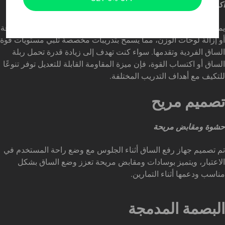
أكوام الوزن للتخصيص
يمكن للمستخدمين ضبط مستويات المقاومة بسهولة عن طريق إضافة
أو إزالة لوحات الوزن، مما يسمح بتدريبات مخصصة تلبي مستويات قوة
الساق الفردية وتقدمها. سواء كنت تهدف إلى زيادة قدرة تحمل ربلة
الساق أو اكتساب القوة، فإن ميزة المقاومة القابلة للتعديل توفر تنوعًا
للتكيف مع أهداف التدريب المختلفة.
تصميم مريح
حشوة ومقابض مريحة
تم تصميم جهاز رفع الساق أثناء الجلوس مع وضع راحة المستخدم في
الاعتبار، ويتميز بوسادات ومقابض مريحة تعزز وضع الساق بشكل
مناسب ودعمها أثناء التمارين.
البصمة المدمجة