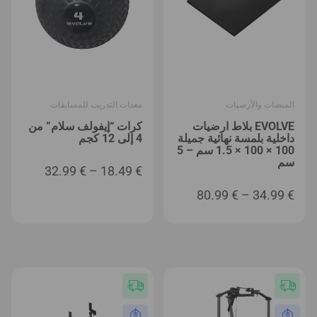
المنصات والأرضيات
معدات التدريب للمسابقات
EVOLVE بلاط ارضيات
كرات “إيفولف سلام” من
داخلية بلمسة نهائية جميلة
4 إلى 12 كجم
100 × 100 × 1.5 سم – 5
سم
نطاق
32.99
€
–
18.49
€
السعر:
نطاق
80.99
€
–
34.99
€
من
السعر:
⁦18.49 €⁩
من
خلال
⁦34.99 €⁩
⁦32.99 €⁩
خلال
⁦80.99 €⁩